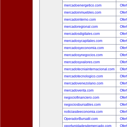
mercadoenergetico.com
Ofer
mercadoinmuebles.com
Ofer
mercadointerno.com
Ofer
mercadoregional.com
Ofer
mercadosdigitales.com
Ofer
mercadosycapitales.com
Ofer
mercadosyeconomia.com
Ofer
mercadosynegocios.com
Ofer
mercadosyvalores.com
Ofer
mercadotecniainternacional.com
Ofer
mercadotecnologico.com
Ofer
mercadovenezolano.com
Ofer
mercadoventa.com
Ofer
negociofinanciero.com
Ofer
negociosbursatiles.com
Ofer
noticiasdeeconomia.com
Ofer
OperadorBursatil.com
Ofer
oportunidadesdemercado.com
Ofer