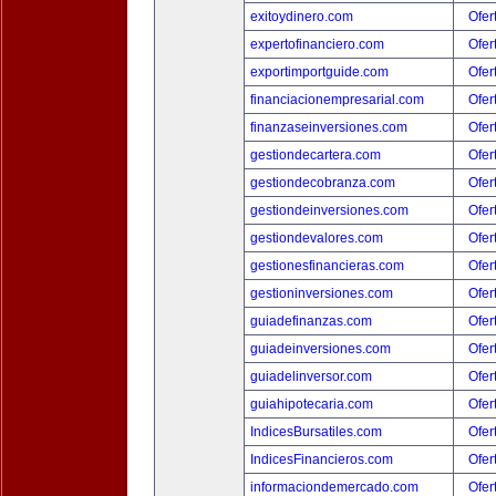
exitoydinero.com
Ofer
expertofinanciero.com
Ofer
exportimportguide.com
Ofer
financiacionempresarial.com
Ofer
finanzaseinversiones.com
Ofer
gestiondecartera.com
Ofer
gestiondecobranza.com
Ofer
gestiondeinversiones.com
Ofer
gestiondevalores.com
Ofer
gestionesfinancieras.com
Ofer
gestioninversiones.com
Ofer
guiadefinanzas.com
Ofer
guiadeinversiones.com
Ofer
guiadelinversor.com
Ofer
guiahipotecaria.com
Ofer
IndicesBursatiles.com
Ofer
IndicesFinancieros.com
Ofer
informaciondemercado.com
Ofer