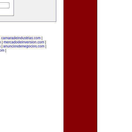
|
camaradeindustrias.com
|
m
|
mercadodeinversion.com
|
m
|
anunciosdenegocios.com
|
com
|