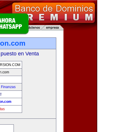
ion.com
 puesto en Venta
RSION.COM
n.com
 Finanzas
!
on.com
tas