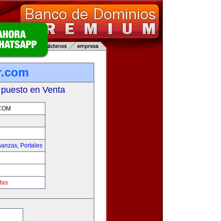
r.com
 puesto en Venta
COM
nanzas
,
Portales
tas