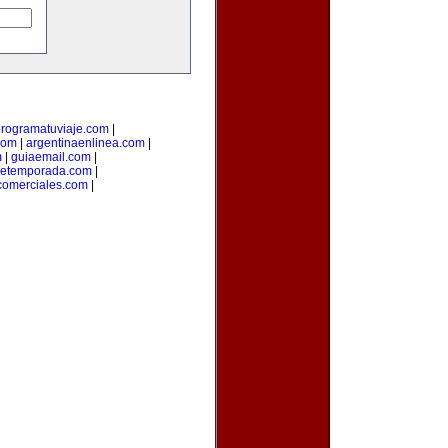
rogramatuviaje.com
|
com
|
argentinaenlinea.com
|
m
|
guiaemail.com
|
detemporada.com
|
comerciales.com
|