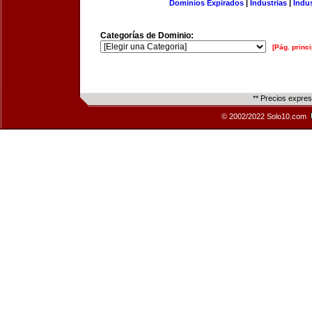
Dominios Expirados
|
Industrias
|
Indu
Categorías de Dominio:
[Pág. princi
** Precios expre
© 2002/2022 Solo10.com