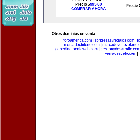
COMPRAR AHORA
Precio $
995.00
Precio 
COMPRAR AHORA
Otros dominios en venta:
foroamerica.com
|
sorpresasyregalos.com
|
f
mercadochileno.com
|
mercadovenezolano.
ganedineroenlaweb.com
|
gestionydesarrollo.co
ventadesuelo.com
|