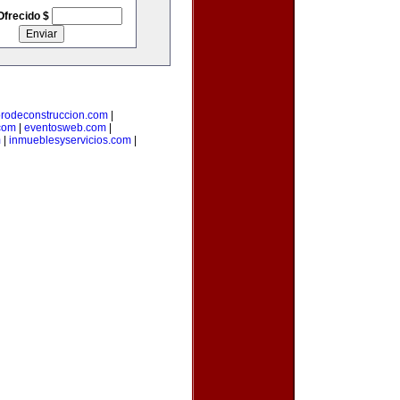
Ofrecido $
orodeconstruccion.com
|
com
|
eventosweb.com
|
m
|
inmueblesyservicios.com
|