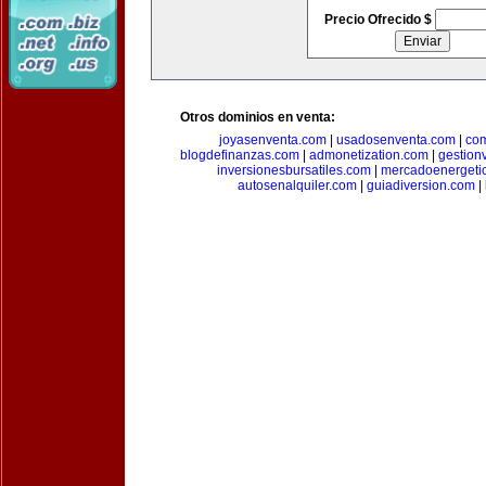
Precio Ofrecido $
Otros dominios en venta:
joyasenventa.com
|
usadosenventa.com
|
co
blogdefinanzas.com
|
admonetization.com
|
gestion
inversionesbursatiles.com
|
mercadoenergeti
autosenalquiler.com
|
guiadiversion.com
|