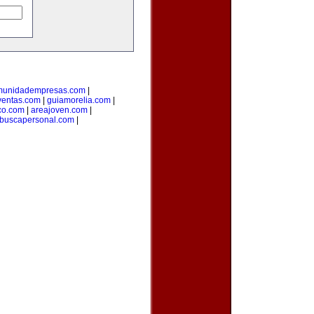
munidadempresas.com
|
ventas.com
|
guiamorelia.com
|
co.com
|
areajoven.com
|
buscapersonal.com
|