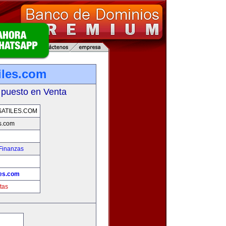
iles.com
 puesto en Venta
ATILES.COM
es.com
Finanzas
les.com
tas