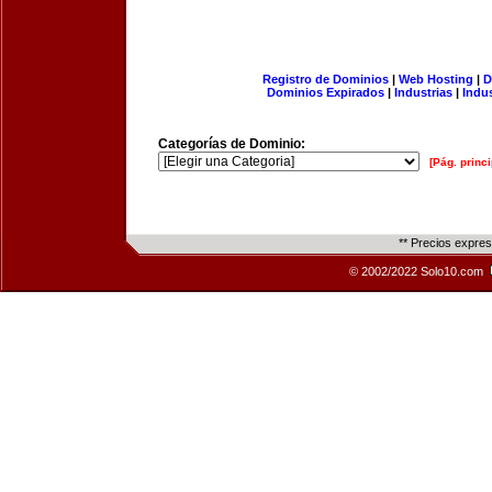
Registro de Dominios
|
Web Hosting
|
D
Dominios Expirados
|
Industrias
|
Indu
Categorías de Dominio:
[Pág. princi
** Precios expre
© 2002/2022 Solo10.com