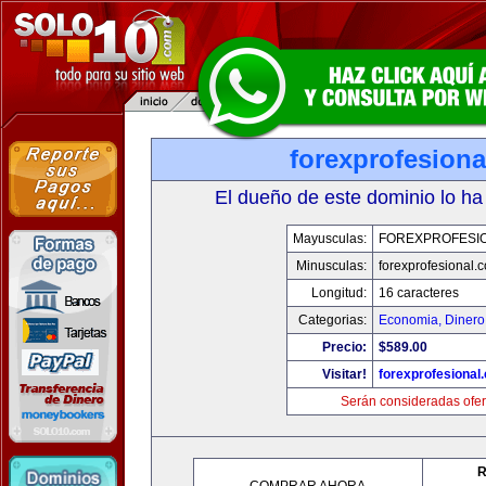
forexprofesion
El dueño de este dominio lo ha
Mayusculas:
FOREXPROFESI
Minusculas:
forexprofesional.
Longitud:
16 caracteres
Categorias:
Economia, Dinero
Precio:
$589.00
Visitar!
forexprofesional
Serán consideradas ofer
R