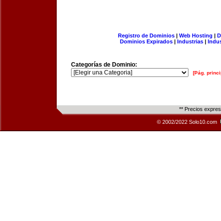
Registro de Dominios
|
Web Hosting
|
D
Dominios Expirados
|
Industrias
|
Indu
Categorías de Dominio:
[Pág. princi
** Precios expre
© 2002/2022 Solo10.com