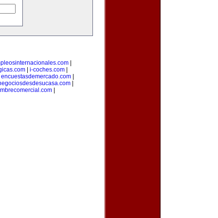
pleosinternacionales.com
|
gicas.com
|
i-coches.com
|
|
encuestasdemercado.com
|
negociosdesdesucasa.com
|
mbrecomercial.com
|