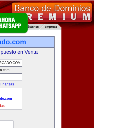
ado.com
 puesto en Venta
RCADO.COM
do.com
 Finanzas
!
ado.com
tas