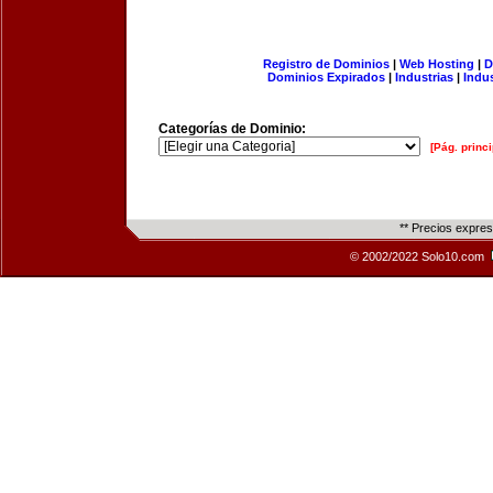
Registro de Dominios
|
Web Hosting
|
D
Dominios Expirados
|
Industrias
|
Indu
Categorías de Dominio:
[Pág. princi
** Precios expre
© 2002/2022 Solo10.com