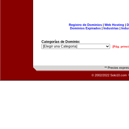
Registro de Dominios
|
Web Hosting
|
D
Dominios Expirados
|
Industrias
|
Indu
Categorías de Dominio:
[Pág. princi
** Precios expre
© 2002/2022 Solo10.com