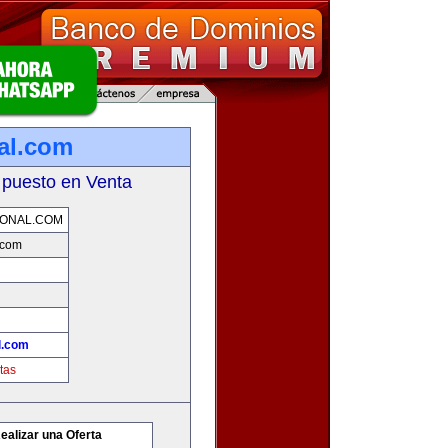
nal.com
 puesto en Venta
IONAL.COM
.com
l.com
tas
ealizar una Oferta