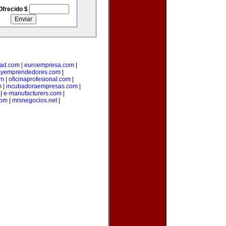
Ofrecido $
ad.com
|
euroempresa.com
|
syemprendedores.com
|
om
|
oficinaprofesional.com
|
m
|
incubadoraempresas.com
|
|
e-manufacturers.com
|
com
|
misnegocios.net
|