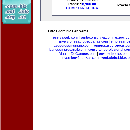
COMPRAR AHORA
Precio $
8,900.00
Precio 
COMPRAR AHORA
Otros dominios en venta:
reservaweb.com
|
ventaconsultiva.com
|
expociud
inversionesagropecuarias.com
|
empresario
asesoresenturismo.com
|
empresaseuropeas.c
bancoempresarial.com
|
consultorioprofesional.co
AlquilerDeCampos.com
|
enviosdirectos.com
inversionyfinanzas.com
|
ventadebebidas.