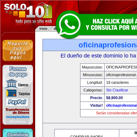
oficinaprofesio
El dueño de este dominio lo ha
Mayusculas:
OFICINAPROFES
Minusculas:
oficinaprofesional
Longitud:
18 caracteres
Categorias:
Sin Clasificar
Precio:
$8,900.00
Visitar!
oficinaprofesiona
Serán consideradas ofer
R