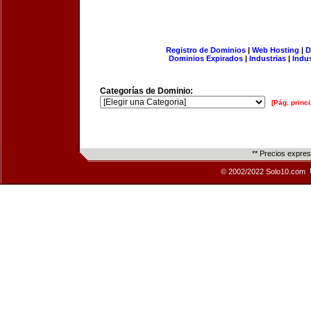
Registro de Dominios
|
Web Hosting
|
D
Dominios Expirados
|
Industrias
|
Indu
Categorías de Dominio:
[Pág. princi
** Precios expre
© 2002/2022 Solo10.com