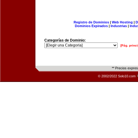
Registro de Dominios
|
Web Hosting
|
D
Dominios Expirados
|
Industrias
|
Indu
Categorías de Dominio:
[Pág. princi
** Precios expre
© 2002/2022 Solo10.com