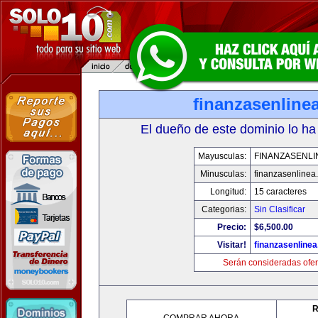
finanzasenline
El dueño de este dominio lo ha
Mayusculas:
FINANZASENLI
Minusculas:
finanzasenlinea
Longitud:
15 caracteres
Categorias:
Sin Clasificar
Precio:
$6,500.00
Visitar!
finanzasenline
Serán consideradas ofer
R