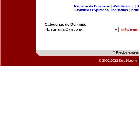
Registro de Dominios
|
Web Hosting
|
D
Dominios Expirados
|
Industrias
|
Indu
Categorías de Dominio:
[Pág. princi
** Precios expre
© 2002/2022 Solo10.com