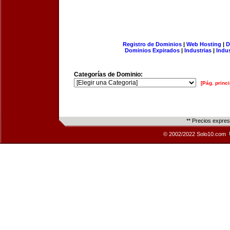
Registro de Dominios
|
Web Hosting
|
D
Dominios Expirados
|
Industrias
|
Indu
Categorías de Dominio:
[Pág. princi
** Precios expre
© 2002/2022 Solo10.com