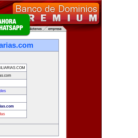
iarias.com
ILIARIAS.COM
ias.com
ades
rias.com
tas