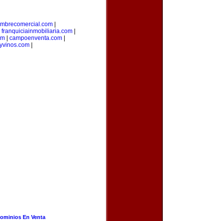
mbrecomercial.com
|
|
franquiciainmobiliaria.com
|
om
|
campoenventa.com
|
yvinos.com
|
ominios En Venta