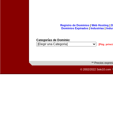
Registro de Dominios
|
Web Hosting
|
D
Dominios Expirados
|
Industrias
|
Indu
Categorías de Dominio:
[Pág. princi
** Precios expre
© 2002/2022 Solo10.com