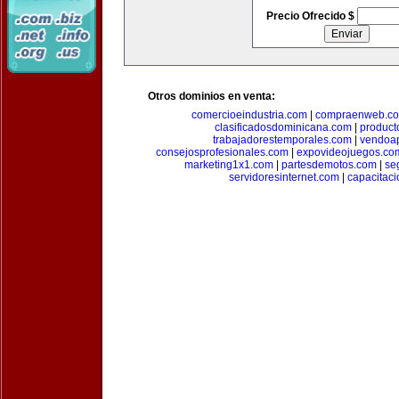
Precio Ofrecido $
Otros dominios en venta:
comercioeindustria.com
|
compraenweb.c
clasificadosdominicana.com
|
product
trabajadorestemporales.com
|
vendoa
consejosprofesionales.com
|
expovideojuegos.co
marketing1x1.com
|
partesdemotos.com
|
se
servidoresinternet.com
|
capacitaci