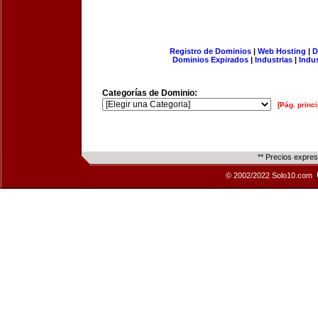
Registro de Dominios
|
Web Hosting
|
D
Dominios Expirados
|
Industrias
|
Indu
Categorías de Dominio:
[Pág. princi
** Precios expre
© 2002/2022 Solo10.com