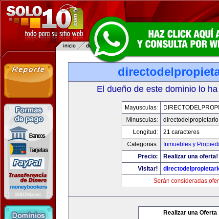
directodelpropiet
El dueño de este dominio lo ha
Mayusculas:
DIRECTODELPROPI
Minusculas:
directodelpropietari
Longitud:
21 caracteres
Categorias:
Inmuebles y Propie
Precio:
Realizar una oferta!
Visitar!
directodelpropietar
Serán consideradas ofer
Realizar una Oferta