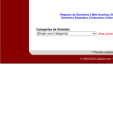
Registro de Dominios
|
Web Hosting
|
D
Dominios Expirados
|
Industrias
|
Indu
Categorías de Dominio:
[Pág. princi
** Precios expre
© 2002/2022 Solo10.com