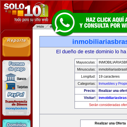
inmobiliariasbra
El dueño de este dominio lo ha
Mayusculas:
INMOBILIARIASB
Minusculas:
inmobiliariasbrasi
Longitud:
19 caracteres
Categorias:
Inmuebles y Prop
Precio:
Realizar una ofer
Visitar!
inmobiliariasbras
Serán consideradas ofer
Realizar una Oferta