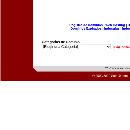
Registro de Dominios
|
Web Hosting
|
D
Dominios Expirados
|
Industrias
|
Indu
Categorías de Dominio:
[Pág. princi
** Precios expre
© 2002/2022 Solo10.com