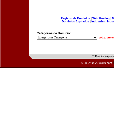
Registro de Dominios
|
Web Hosting
|
D
Dominios Expirados
|
Industrias
|
Indu
Categorías de Dominio:
[Pág. princi
** Precios expre
© 2002/2022 Solo10.com