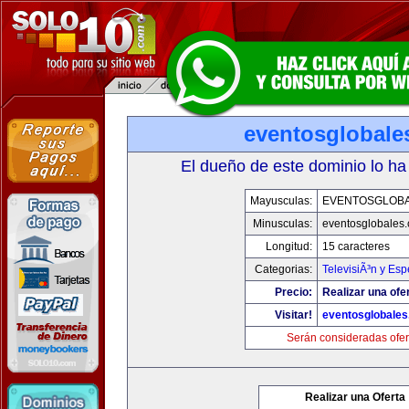
eventosglobale
El dueño de este dominio lo ha
Mayusculas:
EVENTOSGLOB
Minusculas:
eventosglobales
Longitud:
15 caracteres
Categorias:
TelevisiÃ³n y Esp
Precio:
Realizar una ofer
Visitar!
eventosglobale
Serán consideradas ofer
Realizar una Oferta