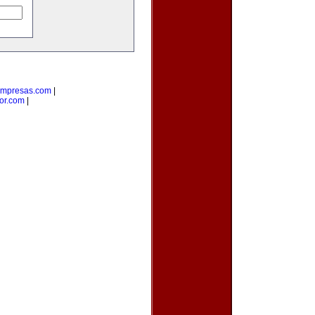
empresas.com
|
or.com
|