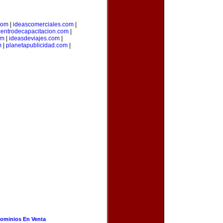
.com
|
ideascomerciales.com
|
centrodecapacitacion.com
|
om
|
ideasdeviajes.com
|
m
|
planetapublicidad.com
|
ominios En Venta