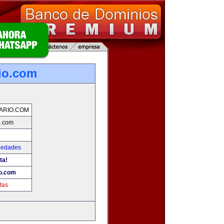
io.com
ARIO.COM
o.com
iedades
ta!
io.com
tas