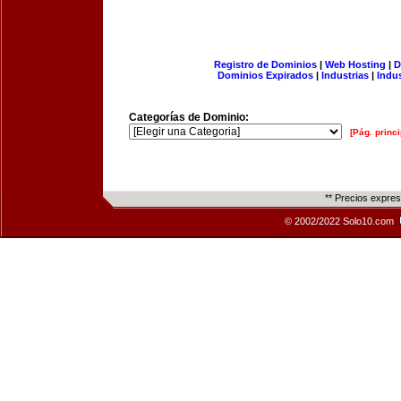
Registro de Dominios
|
Web Hosting
|
D
Dominios Expirados
|
Industrias
|
Indu
Categorías de Dominio:
[Pág. princi
** Precios expre
© 2002/2022 Solo10.com