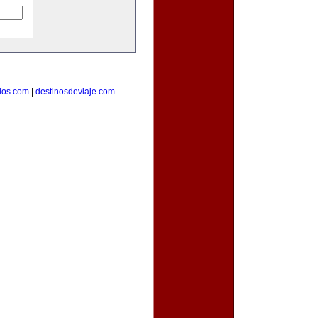
ios.com
|
destinosdeviaje.com