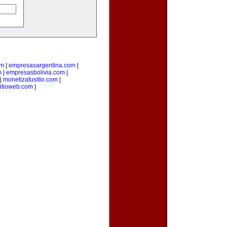
om
|
empresasargentina.com
|
m
|
empresasbolivia.com
|
|
monetizatusitio.com
|
itioweb.com
|