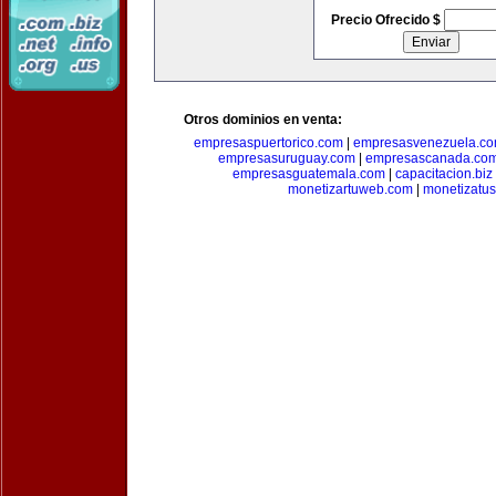
Precio Ofrecido $
Otros dominios en venta:
empresaspuertorico.com
|
empresasvenezuela.c
empresasuruguay.com
|
empresascanada.co
empresasguatemala.com
|
capacitacion.biz
monetizartuweb.com
|
monetizatus