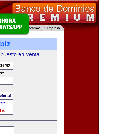
biz
 puesto en Venta
N.BIZ
biz
oferta!
biz
tas