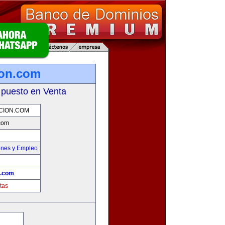
ion.com
 puesto en Venta
CION.COM
com
ones y Empleo
n.com
tas