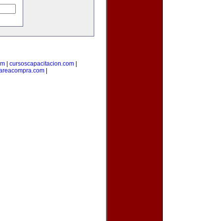
om
|
cursoscapacitacion.com
|
areacompra.com
|