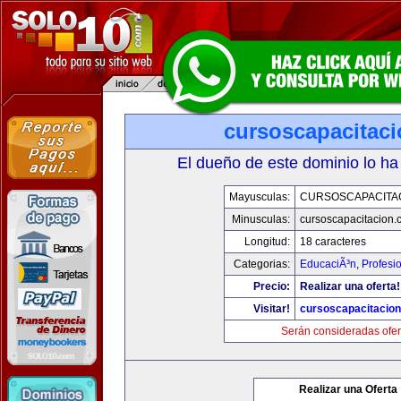
cursoscapacitac
El dueño de este dominio lo ha
Mayusculas:
CURSOSCAPACITA
Minusculas:
cursoscapacitacion.
Longitud:
18 caracteres
Categorias:
EducaciÃ³n
,
Profesi
Precio:
Realizar una oferta!
Visitar!
cursoscapacitacio
Serán consideradas ofer
Realizar una Oferta