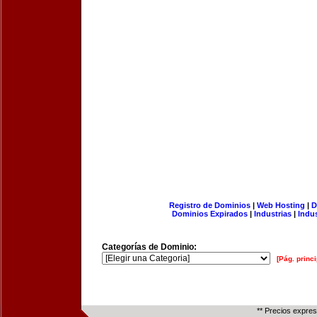
Registro de Dominios
|
Web Hosting
|
D
Dominios Expirados
|
Industrias
|
Indu
Categorías de Dominio:
[Pág. princi
** Precios expre