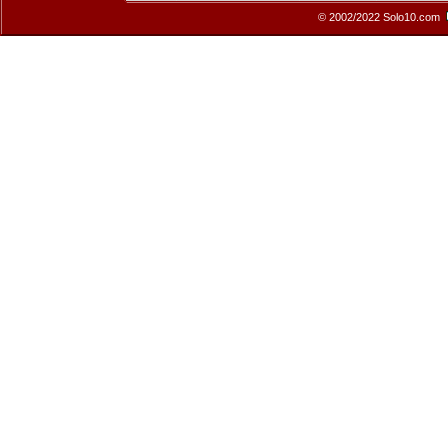
© 2002/2022 Solo10.com