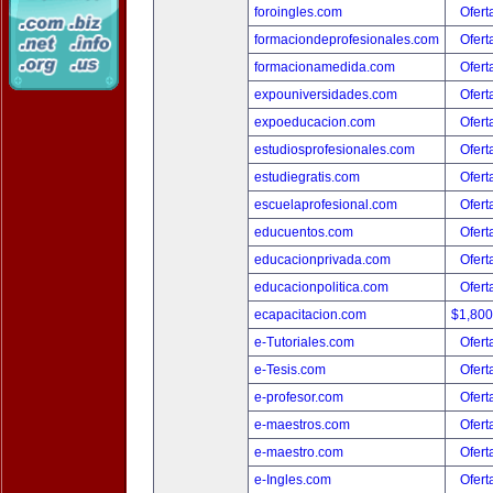
foroingles.com
Ofert
formaciondeprofesionales.com
Ofert
formacionamedida.com
Ofert
expouniversidades.com
Ofert
expoeducacion.com
Ofert
estudiosprofesionales.com
Ofert
estudiegratis.com
Ofert
escuelaprofesional.com
Ofert
educuentos.com
Ofert
educacionprivada.com
Ofert
educacionpolitica.com
Ofert
ecapacitacion.com
$1,80
e-Tutoriales.com
Ofert
e-Tesis.com
Ofert
e-profesor.com
Ofert
e-maestros.com
Ofert
e-maestro.com
Ofert
e-Ingles.com
Ofert