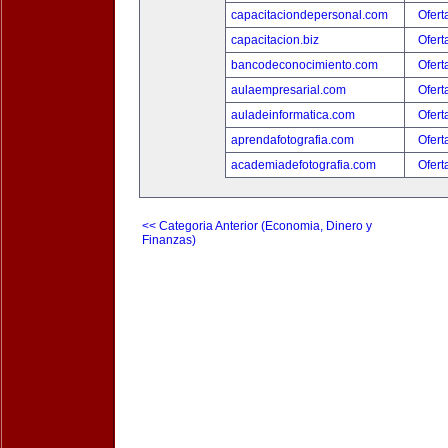
capacitaciondepersonal.com
Ofert
capacitacion.biz
Ofert
bancodeconocimiento.com
Ofert
aulaempresarial.com
Ofert
auladeinformatica.com
Ofert
aprendafotografia.com
Ofert
academiadefotografia.com
Ofert
<< Categoria Anterior (Economia, Dinero y
Finanzas)