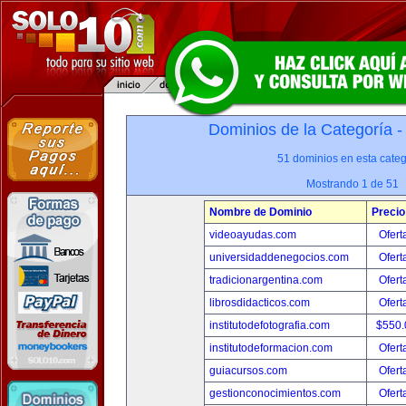
Dominios de la Categoría 
51 dominios en esta categ
Mostrando 1 de 51
Nombre de Dominio
Precio
videoayudas.com
Ofert
universidaddenegocios.com
Ofert
tradicionargentina.com
Ofert
librosdidacticos.com
Ofert
institutodefotografia.com
$550
institutodeformacion.com
Ofert
guiacursos.com
Ofert
gestionconocimientos.com
Ofert