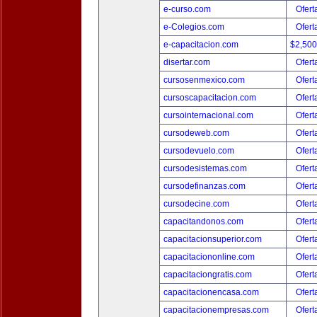
e-curso.com
Ofert
e-Colegios.com
Ofert
e-capacitacion.com
$2,50
disertar.com
Ofert
cursosenmexico.com
Ofert
cursoscapacitacion.com
Ofert
cursointernacional.com
Ofert
cursodeweb.com
Ofert
cursodevuelo.com
Ofert
cursodesistemas.com
Ofert
cursodefinanzas.com
Ofert
cursodecine.com
Ofert
capacitandonos.com
Ofert
capacitacionsuperior.com
Ofert
capacitaciononline.com
Ofert
capacitaciongratis.com
Ofert
capacitacionencasa.com
Ofert
capacitacionempresas.com
Ofert