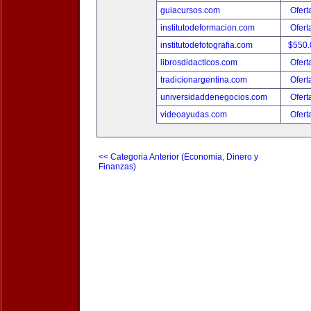
guiacursos.com
Ofert
institutodeformacion.com
Ofert
institutodefotografia.com
$550
librosdidacticos.com
Ofert
tradicionargentina.com
Ofert
universidaddenegocios.com
Ofert
videoayudas.com
Ofert
<< Categoria Anterior (Economia, Dinero y
Finanzas)