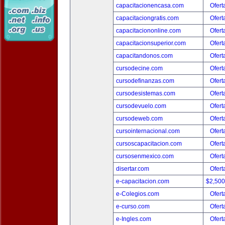
capacitacionencasa.com
Ofert
capacitaciongratis.com
Ofert
capacitaciononline.com
Ofert
capacitacionsuperior.com
Ofert
capacitandonos.com
Ofert
cursodecine.com
Ofert
cursodefinanzas.com
Ofert
cursodesistemas.com
Ofert
cursodevuelo.com
Ofert
cursodeweb.com
Ofert
cursointernacional.com
Ofert
cursoscapacitacion.com
Ofert
cursosenmexico.com
Ofert
disertar.com
Ofert
e-capacitacion.com
$2,50
e-Colegios.com
Ofert
e-curso.com
Ofert
e-Ingles.com
Ofert