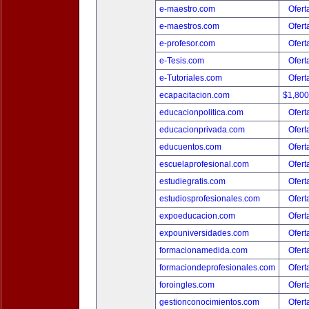
e-maestro.com
Ofert
e-maestros.com
Ofert
e-profesor.com
Ofert
e-Tesis.com
Ofert
e-Tutoriales.com
Ofert
ecapacitacion.com
$1,80
educacionpolitica.com
Ofert
educacionprivada.com
Ofert
educuentos.com
Ofert
escuelaprofesional.com
Ofert
estudiegratis.com
Ofert
estudiosprofesionales.com
Ofert
expoeducacion.com
Ofert
expouniversidades.com
Ofert
formacionamedida.com
Ofert
formaciondeprofesionales.com
Ofert
foroingles.com
Ofert
gestionconocimientos.com
Ofert